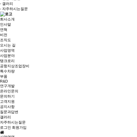
- 갤러리
- 자주하시는질문
회사소개
인사말
연혁
비전
조직도
오시는 길
사업영역
사업분야
탱크로리
공항지상조업장비
특수차량
부품
R&D
연구개발
온라인문의
문의하기
고객지원
공지사항
질문과답변
갤러리
자주하시는질문
로그인
회원가입