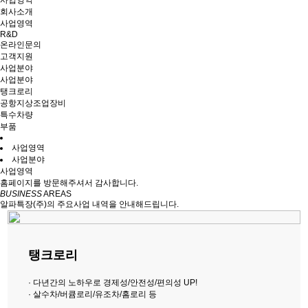
사업영역
회사소개
사업영역
R&D
온라인문의
고객지원
사업분야
사업분야
탱크로리
공항지상조업장비
특수차량
부품
사업영역
사업분야
사업영역
홈페이지를 방문해주셔서 감사합니다.
BUSINESS
AREAS
알파특장(주)의 주요사업 내역을 안내해드립니다.
탱크로리
· 다년간의 노하우로 경제성/안전성/편의성 UP!
· 살수차/버큠로리/유조차/홈로리 등